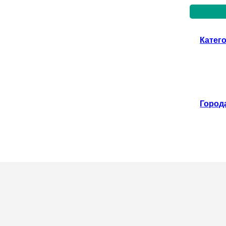
Катег
Город