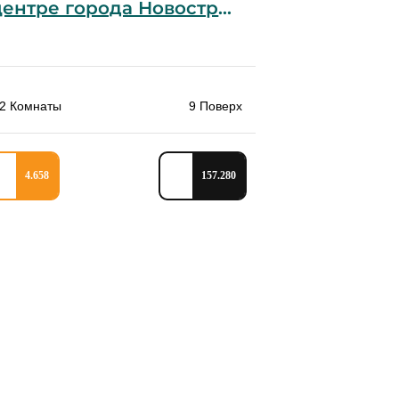
Продам квартиру в центре города Новострой
2 Комнаты
9 Поверх
4.658
157.280