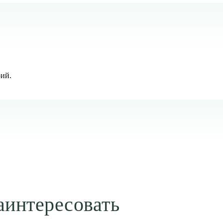
рий.
аинтересовать