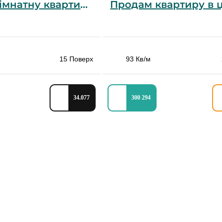
Продам дизайнерську двохкімнатну квартиру
15 Поверх
93 Кв/м
34.077
300 294