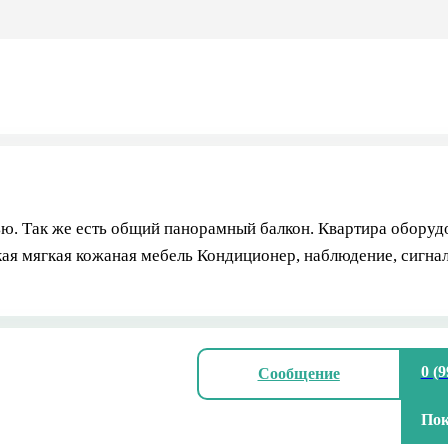
ю. Так же есть общий панорамный балкон. Квартира оборудо
ская мягкая кожаная мебель Кондиционер, наблюдение, сигна
0 (9
Сообщение
Пок