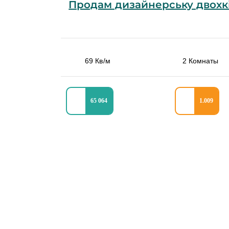
69 Кв/м
2 Комнаты
65 064
1.009