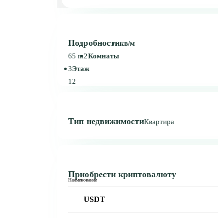
Подробности
кв/м
65 m2
Комнаты
3
Этаж
12
Тип недвижимости
Квартира
Приобрести криптовалюту
Наименование
USDT