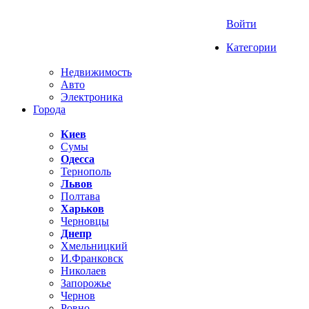
Войти
Категории
Недвижимость
Авто
Электроника
Города
Киев
Сумы
Одесса
Тернополь
Львов
Полтава
Харьков
Черновцы
Днепр
Хмельницкий
И.Франковск
Николаев
Запорожье
Чернов
Ровно