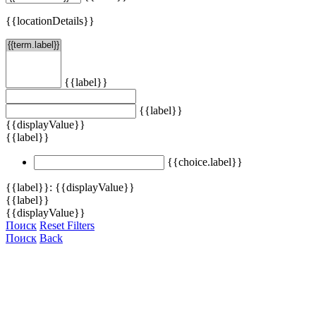
{{locationDetails}}
{{label}}
{{label}}
{{displayValue}}
{{label}}
{{choice.label}}
{{label}}: {{displayValue}}
{{label}}
{{displayValue}}
Поиск
Reset Filters
Поиск
Back