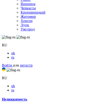
Винница
Черкассы
Кропивницкий
Житомир
Херсон
Луцк
Ужгород
RU
uk
ru
Войти
или
регистр
RU
uk
ru
Недвижимость