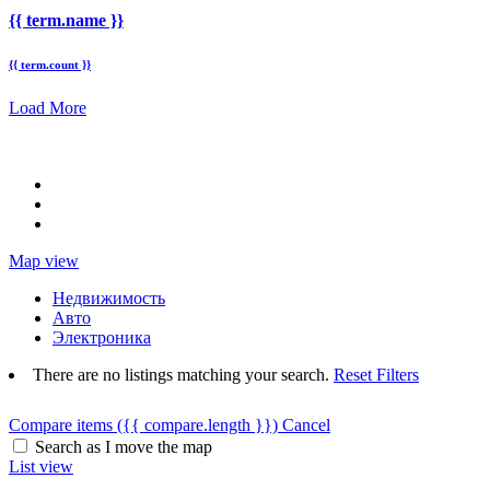
{{ term.name }}
{{ term.count }}
Load More
Map view
Недвижимость
Авто
Электроника
There are no listings matching your search.
Reset Filters
Compare items
({{ compare.length }})
Cancel
Search as I move the map
List view