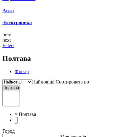
Авто
Электроника
prev
next
Filters
Полтава
Фільтр
Найновіші
Сортировать по
×
Полтава
Город
Моя локація