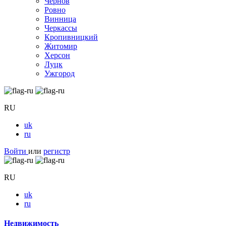
Чернов
Ровно
Винница
Черкассы
Кропивницкий
Житомир
Херсон
Луцк
Ужгород
RU
uk
ru
Войти
или
регистр
RU
uk
ru
Недвижимость