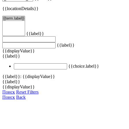
{{locationDetails}}
{{label}}
{{label}}
{{displayValue}}
{{label}}
{{choice.label}}
{{label}}: {{displayValue}}
{{label}}
{{displayValue}}
Поиск
Reset Filters
Поиск
Back