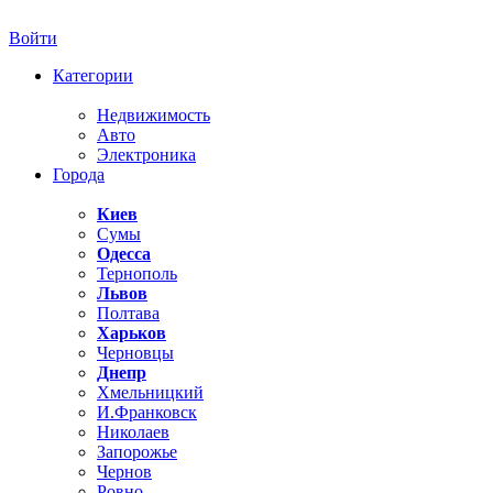
Войти
Категории
Недвижимость
Авто
Электроника
Города
Киев
Сумы
Одесса
Тернополь
Львов
Полтава
Харьков
Черновцы
Днепр
Хмельницкий
И.Франковск
Николаев
Запорожье
Чернов
Ровно