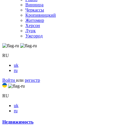
Винница
Черкассы
Кропивницкий
Житомир
Херсон
Луцк
Ужгород
RU
uk
ru
Войти
или
регистр
RU
uk
ru
Недвижимость