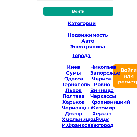
Войти
Категории
Недвижимость
Авто
Электроника
Города
Киев
Николаев
Войти
Сумы
Запорожье
или
Одесса
Чернов
регист
Тернополь
Ровно
Львов
Винница
Полтава
Черкассы
Харьков
Кропивницкий
Черновцы
Житомир
Днепр
Херсон
Хмельницкий
Луцк
И.Франковск
Ужгород