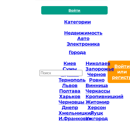
Войти
Категории
Недвижимость
Авто
Электроника
Города
Киев
Николаев
Войти
Сумы
Запорожье
или
Одесса
Чернов
регист
Тернополь
Ровно
Львов
Винница
Полтава
Черкассы
Харьков
Кропивницкий
Черновцы
Житомир
Днепр
Херсон
Хмельницкий
Луцк
И.Франковск
Ужгород