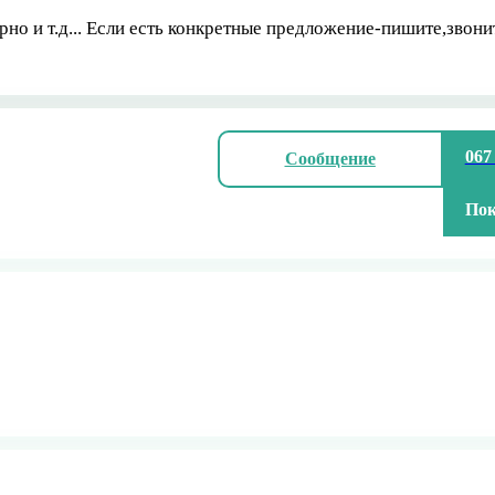
рно и т.д... Если есть конкретные предложение-пишите,звон
067
Сообщение
Пок