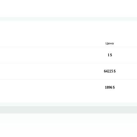
Цена
1
64225
1896