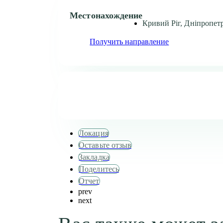
Местонахождение
Кривий Ріг, Дніпропетр
Получить направление
Локация
Оставьте отзыв
Закладка
Поделитесь
Отчет
prev
next