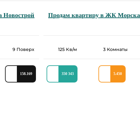
а Новострой
Продам квартиру в ЖК Морск
9 Поверх
125 Кв/м
3 Комнаты
158.169
350 343
5.450