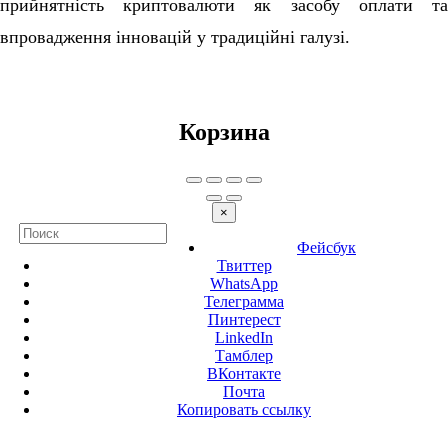
прийнятність криптовалюти як засобу оплати та
впровадження інновацій у традиційні галузі.
Корзина
×
Фейсбук
Твиттер
WhatsApp
Телеграмма
Пинтерест
LinkedIn
Тамблер
ВКонтакте
Почта
Копировать ссылку