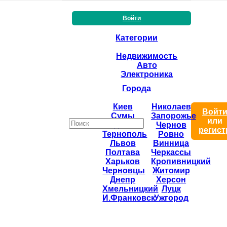
Войти
Категории
Недвижимость
Авто
Электроника
Города
Киев
Николаев
Войт
Сумы
Запорожье
или
Одесса
Чернов
регист
Тернополь
Ровно
Львов
Винница
Полтава
Черкассы
Харьков
Кропивницкий
Черновцы
Житомир
Днепр
Херсон
Хмельницкий
Луцк
И.Франковск
Ужгород