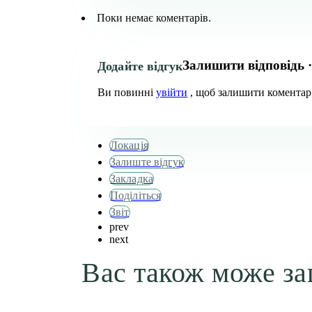
Поки немає коментарів.
Залишити відповідь ·
Додайте відгук
Ви повинні
увійти
, щоб залишити коментар
Локація
Залиште відгук
Закладка
Поділіться
Звіт
prev
next
Вас також може за