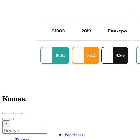
81000
2019
Електро
16 317
0.252
8.546
Кошик
×
Facebook