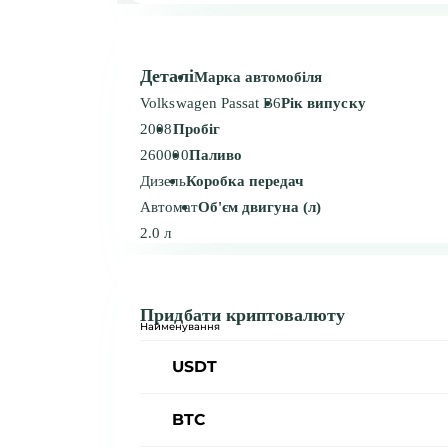
Деталі
Марка автомобіля
Volkswagen Passat B6
Рік випуску
2008
Пробіг
260000
Паливо
Дизель
Коробка передач
Автомат
Об'єм двигуна (л)
2.0 л
Придбати криптовалюту
Найменування
USDT
BTC