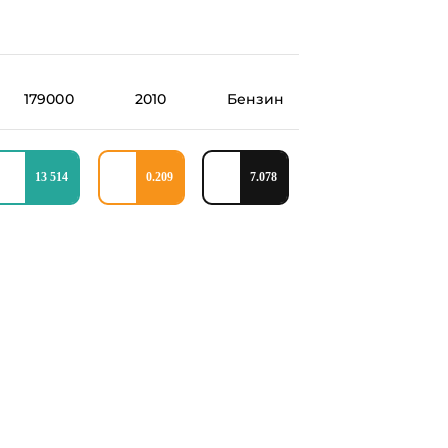
179000
2010
Бензин
13 514
0.209
7.078