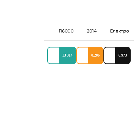
116000
2014
Електро
13 314
0.206
6.973