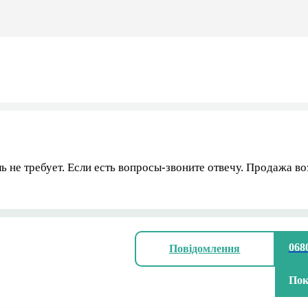
 не требует. Если есть вопросы-звоните отвечу. Продажа в
068
Повідомлення
Пок