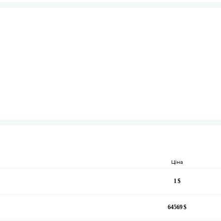
Ціна
1
64569