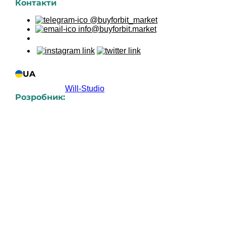
Контакти
@buyforbit_market
info@buyforbit.market
UA
Will-Studio
Розробник:
UK
RU