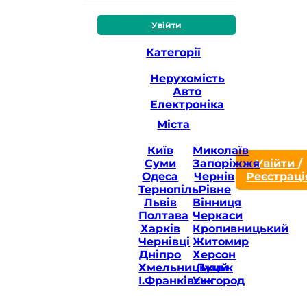
Увійти
Категорії
Нерухомість
Авто
Електроніка
Міста
Київ
Миколаїв
Суми
Запоріжжя
Увійти
/
Одеса
Чернів
Реєстраці
Тернопіль
Рівне
Львів
Вінниця
Полтава
Черкаси
Харків
Кропивницький
Чернівці
Житомир
Дніпро
Херсон
Хмельницький
Луцьк
І.Франківськ
Ужгород