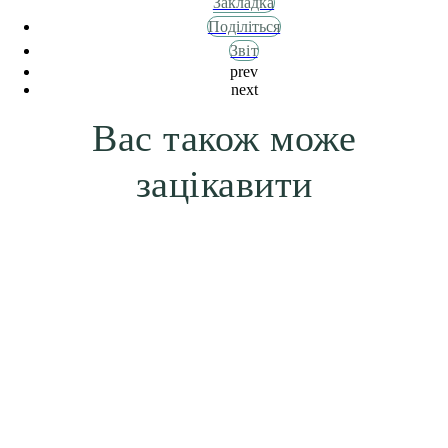
Закладка
Поділіться
Звіт
prev
next
Вас також може
зацікавити