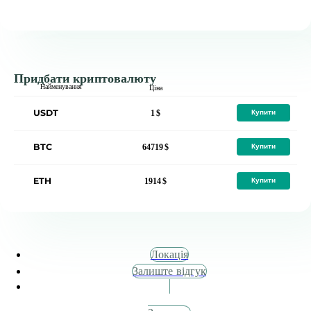
Придбати криптовалюту
Найменування
Ціна
USDT
1
Купити
BTC
64719
Купити
ETH
1914
Купити
Локація
Залиште відгук