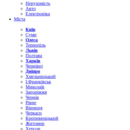
Нерухомість
Авто
Електроніка
Міста
Київ
Суми
Одеса
Тернопіль
Львів
Полтава
Харків
Чернівці
Дніпро
Хмельницький
І.Франківськ
Миколаїв
Запоріжжя
Чернів
Рівне
Вінниця
Черкаси
Кропивницький
Житомир
Херсон