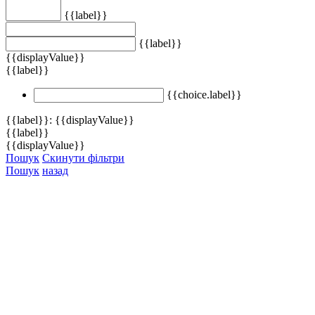
{{label}}
{{label}}
{{displayValue}}
{{label}}
{{choice.label}}
{{label}}: {{displayValue}}
{{label}}
{{displayValue}}
Пошук
Скинути фільтри
Пошук
назад