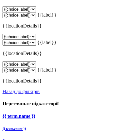
{{label}}
{{locationDetails}}
{{label}}
{{locationDetails}}
{{label}}
{{locationDetails}}
Назад до фільтрів
Перегляньте підкатегорії
{{ term.name }}
{{ term.count }}