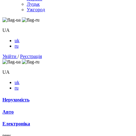
Луцьк
Ужгород
UA
uk
ru
Увійти
/
Реєстрація
UA
uk
ru
Нерухомість
Авто
Електроніка
prev