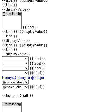
{{label}}: {{displayValue}}
{{label}}
{{displayValue}}
{{label}}
{{label}}: {{displayValue}}
{{label}}
{{displayValue}}
{{label}}: {{displayValue}}
{{label}}
{{displayValue}}
{{label}}
{{label}}
{{label}}
{{label}}
Пошук
Скинути фільтри
{{label}}
{{locationDetails}}