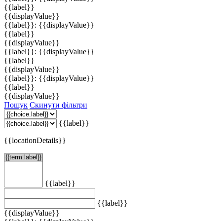
{{label}}
{{displayValue}}
{{label}}: {{displayValue}}
{{label}}
{{displayValue}}
{{label}}: {{displayValue}}
{{label}}
{{displayValue}}
{{label}}: {{displayValue}}
{{label}}
{{displayValue}}
Пошук
Скинути фільтри
{{label}}
{{locationDetails}}
{{label}}
{{label}}
{{displayValue}}