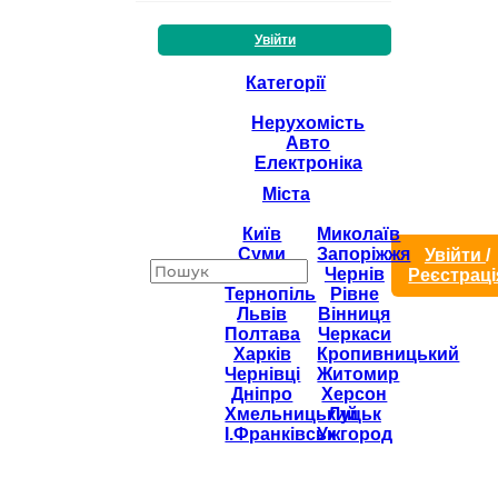
Увійти
Категорії
Нерухомість
Авто
Електроніка
Міста
Київ
Миколаїв
Суми
Запоріжжя
Увійти
/
Одеса
Чернів
Реєстраці
Тернопіль
Рівне
Львів
Вінниця
Полтава
Черкаси
Харків
Кропивницький
Чернівці
Житомир
Дніпро
Херсон
Хмельницький
Луцьк
І.Франківськ
Ужгород