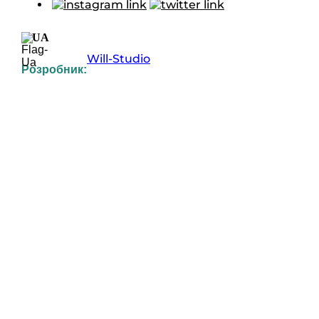
UA
Will-Studio
Розробник:
UK
RU