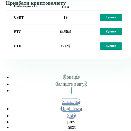
Придбати криптовалюту
Найменування
Ціна
1
USDT
Купити
64858
BTC
Купити
1912
ETH
Купити
Локація
Залиште відгук
Закладка
Поділіться
Звіт
prev
next