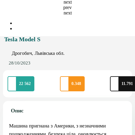
next
prev
next
Tesla Model S
Дрогобич
Львівська обл.
28/10/2023
22 562
0.348
11.791
Опис
Машина пригнана з Америки, з незначними
пошкодженнями, безпека ціла, оновлюється.