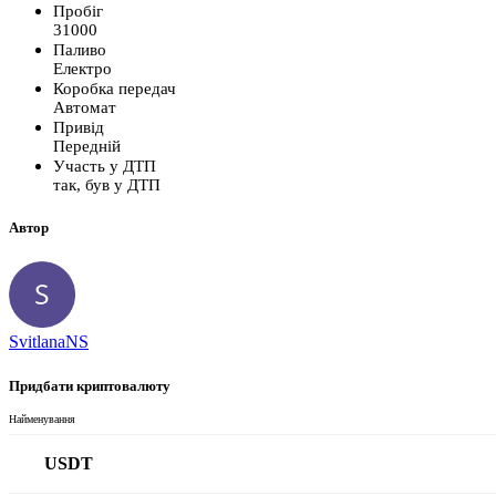
Пробіг
31000
Паливо
Електро
Коробка передач
Автомат
Привід
Передній
Участь у ДТП
так, був у ДТП
Автор
SvitlanaNS
Придбати криптовалюту
Найменування
USDT