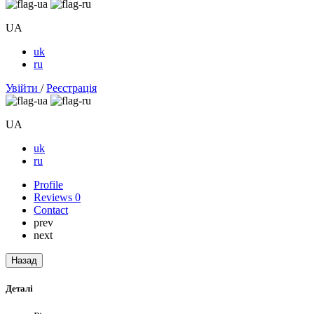
UA
uk
ru
Увійти
/
Реєстрація
UA
uk
ru
Profile
Reviews
0
Contact
prev
next
Назад
Деталі