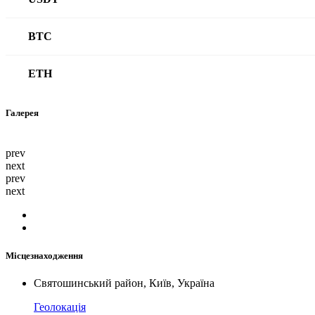
BTC
ETH
Галерея
prev
next
prev
next
Місцезнаходження
Святошинський район, Київ, Україна
Геолокація