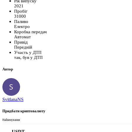
Рік випуску
2021
Пробіг
31000
Паливо
Електро
Коробка передач
Автомат
Привід
Передній
Участь у ДТП
так, був у ДТП
Автор
SvitlanaNS
Придбати криптовалюту
Найменування
USDT