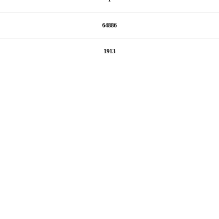
64886
1913