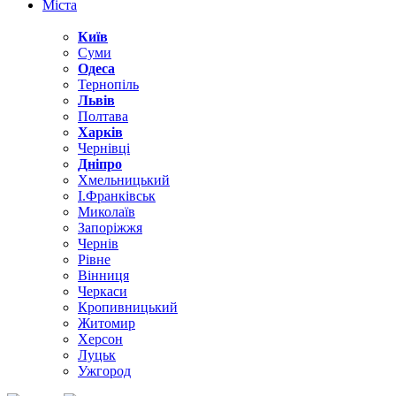
Міста
Київ
Суми
Одеса
Тернопіль
Львів
Полтава
Харків
Чернівці
Дніпро
Хмельницький
І.Франківськ
Миколаїв
Запоріжжя
Чернів
Рівне
Вінниця
Черкаси
Кропивницький
Житомир
Херсон
Луцьк
Ужгород