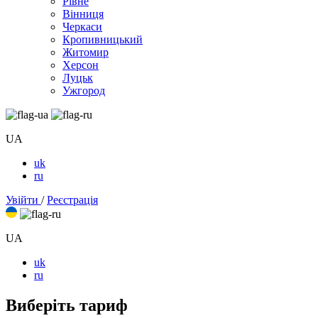
Рівне
Вінниця
Черкаси
Кропивницький
Житомир
Херсон
Луцьк
Ужгород
UA
uk
ru
Увійти
/
Реєстрація
UA
uk
ru
Виберіть тариф