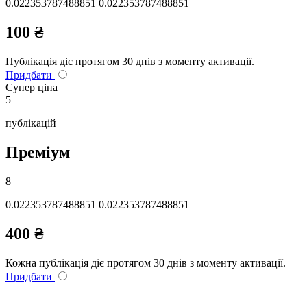
0.022353787488851 0.022353787488851
100
₴
Публікація діє протягом 30 днів з моменту активації.
Придбати
Супер ціна
5
публікацій
Преміум
8
0.022353787488851 0.022353787488851
400
₴
Кожна публікація діє протягом 30 днів з моменту активації.
Придбати