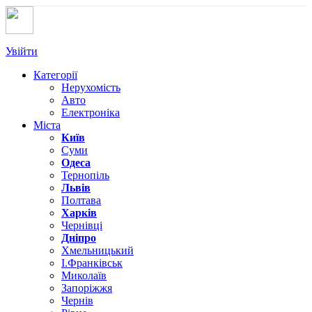
Увійти
Категорії
Нерухомість
Авто
Електроніка
Міста
Київ
Суми
Одеса
Тернопіль
Львів
Полтава
Харків
Чернівці
Дніпро
Хмельницький
І.Франківськ
Миколаїв
Запоріжжя
Чернів