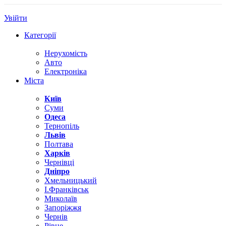
Увійти
Категорії
Нерухомість
Авто
Електроніка
Міста
Київ
Суми
Одеса
Тернопіль
Львів
Полтава
Харків
Чернівці
Дніпро
Хмельницький
І.Франківськ
Миколаїв
Запоріжжя
Чернів
Рівне