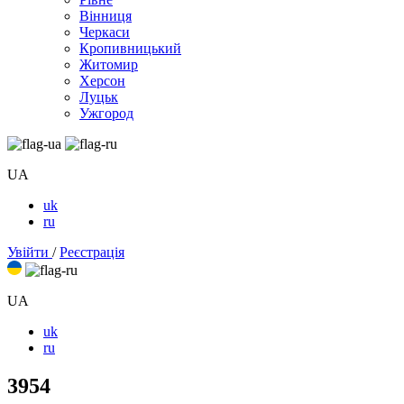
Вінниця
Черкаси
Кропивницький
Житомир
Херсон
Луцьк
Ужгород
UA
uk
ru
Увійти
/
Реєстрація
UA
uk
ru
3954