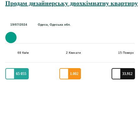
Продам дизайнерську двохкімнатну квартиру
19/07/2024
Одеса, Одеська обл.
69 Кв/м
2 Кімнати
15 Поверх
65 055
1.002
33.912