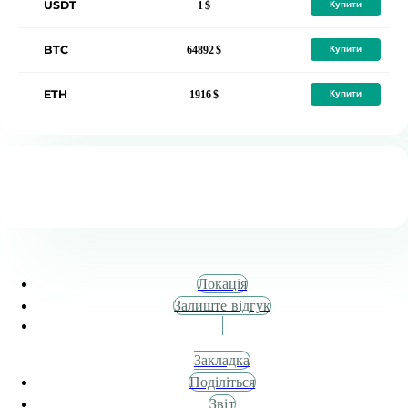
USDT
1
Купити
BTC
64892
Купити
ETH
1916
Купити
Локація
Залиште відгук
Закладка
Поділіться
Звіт