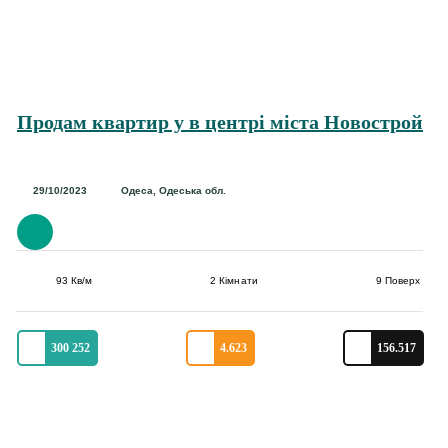
Продам квартир у в центрі міста Новострой
29/10/2023
Одеса, Одеська обл.
93 Кв/м
2 Кімнати
9 Поверх
300 252
4.623
156.517