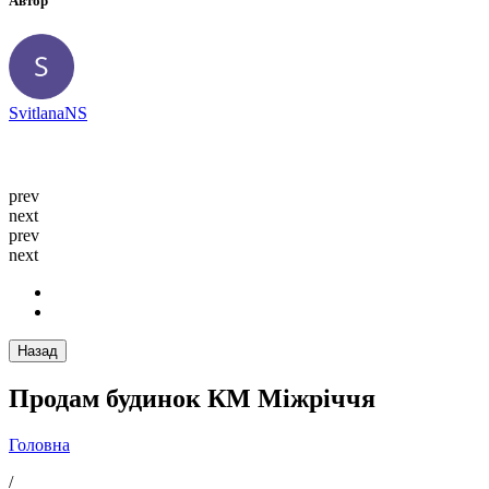
Автор
SvitlanaNS
prev
next
prev
next
Назад
Продам будинок КМ Міжріччя
Головна
/