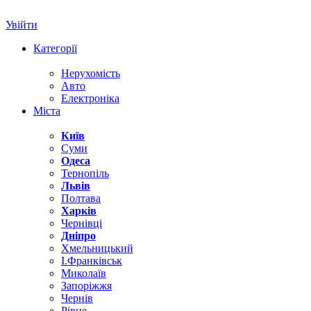
Увійти
Категорії
Нерухомість
Авто
Електроніка
Міста
Київ
Суми
Одеса
Тернопіль
Львів
Полтава
Харків
Чернівці
Дніпро
Хмельницький
І.Франківськ
Миколаїв
Запоріжжя
Чернів
Рівне