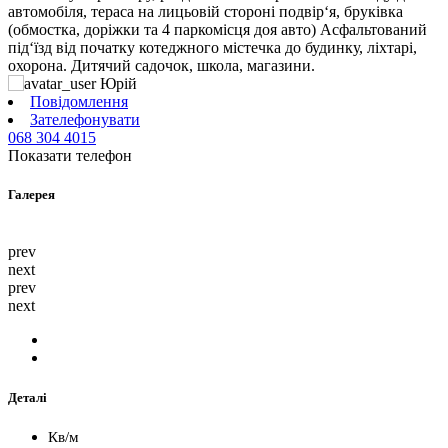
автомобіля, тераса на лицьовій стороні подвір‘я, бруківка
(обмостка, доріжки та 4 паркомісця доя авто) Асфальтований
під‘їзд від початку котеджного містечка до будинку, ліхтарі,
охорона. Дитячий садочок, школа, магазини.
Юрій
Повідомлення
Зателефонувати
068 304 4015
Показати телефон
Галерея
prev
next
prev
next
Деталі
Кв/м