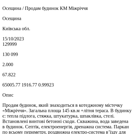
Осещина / Продам будинок КМ Міжріччя
Осещина
Київська обл.
15/10/2023
129999
130 099
2.000
67.822
65005.77
1916.77
0.99923
Опис
Продам будинок, який знаходиться в котеджному містечку
«Міжріччя». Загальна площа 145 кв.м +літня тераса. В будинку
є: тепла підлога, стяжка, штукатурка, шпаклівка, стелі.
Встановлені винтові бетонні сходи. Скважина, вода заведена
в будинок. Септік, електроенергія, дренажна система. Паркан
по всьому периметру, роздвижна електро-система в’їзду для