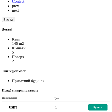
Contact
prev
next
Назад
Деталі
Кв/м
145 m2
Кімнати
5
Поверх
2
Тип нерухомості
Приватний будинок
Придбати криптовалюту
Найменування
Ціна
1
USDT
Купити