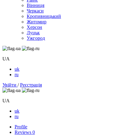
Вінниця
Черкаси
Кропивницький
Житомир
Херсон
Луцьк
Ужгород
UA
uk
ru
Увійти
/
Реєстрація
UA
uk
ru
Profile
Reviews
0