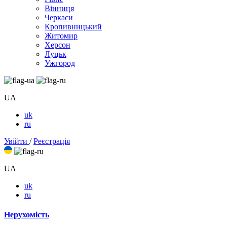
Вінниця
Черкаси
Кропивницький
Житомир
Херсон
Луцьк
Ужгород
UA
uk
ru
Увійти
/
Реєстрація
UA
uk
ru
Нерухомість