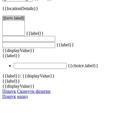
{{locationDetails}}
{{label}}
{{label}}
{{displayValue}}
{{label}}
{{choice.label}}
{{label}}: {{displayValue}}
{{label}}
{{displayValue}}
Пошук
Скинути фільтри
Пошук
назад