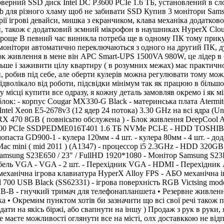
рверний SSD диск Intel DC P3600 PCIe 1.6 ТБ, установлений в сл
tb для різного хламу щоб не забивати SSD Купив 3 монітори Sams
ії ігрові девайси, мишка з екранчиком, клава механіка додатков
, також є додатковий зємний мікрофон в наушниках HyperX Cloud 2
дороще В певний час виникла потреба ще в одному ПК тому прику
ки монітори автоматично переключаються з одного на другий ПК,
лок живлення в мене він APC Smart-UPS 1500VA 980W, це лідер в 
ільше і заживити цілу квартиру ( в розумних межах) має практичн
й, робив під себе, але оберти кулерів можна регулювати тому мож
ідволікало від роботи, підсвідки мінімум так як працюю в більшос
ому місці купити все одразу, я кожну деталь замовляв окремо і як
блок: - корпус Cougar MX330-G Black - материнська плата Atermi
Intel Xeon E5-2678v3 (12 ядер 24 потока) 3.30 GHz на всі ядра
 RX 470 8GB ( повнісьтю обслужена ) - Блок живлення DeepCool 
0 PCIe SSDPEDME016T401 1.6 ТБ NVMe PCI-E - HDD TOSHIBA 1TB
ста GD900-1 - кулера 120мм - 4 шт. - кулера 80мм - 4 шт. - до
ac mini ( mid 2011 ) (A1347) - процессор i5 2.3GHz - HDD 320GB
amsung S23E650 / 23" / FullHD 1920*1080 - Монітор Samsung S23E6
бель VGA - VGA - 2 шт. - Перехідник VGA - HDMI - Перехідник A
 механічна ігрова клавиатура HyperX Alloy FPS - АБО механічна 
val 700 USB Black (SS62331) - ігрова поверхність RGB Victsing mo
-B - гнучкий тримач для телефонапланшета • Резервне живленн
а • Окремим пунктом хотів би зазначити що всі свої речі також 
и на якісь біржі, або свапнути на іншу ) Продаж з рук в руки, я
 маєте можливості оглянути все на місті, олх доставккою не відп