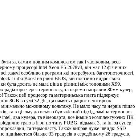
бути як самим повним комплектом так і частковим, весь
рному процесорі Intel Xeon E5-2678v3, він має 12 фізичних
 всі задачі особливо програми які потребують багатопоточності,
lock Turbo Boost на рівні BIOS, він постійно видає свою
и була досить не мала ціна в різниці між топовими X99,
 радіатори через термопасту, та окремо направив 80мм кулер,
ено! Також цей процесор та материньська плата піддержує
про 8GB в сумі 32 gb , ця память працює в чотирьох
 мінімально можливому вольтажу. Не мало часу та нервів пішло
в, та в цілому до всього був якісний підхід, заміна термопаст
SSD intel, два кулера, та відеокарта, все іньше з комплектуючих ПК
іодично граю в ігри по типу PUBG, відьмак 3, та ін. за супер
рмопрокладки, та термопасту. Також вибрав дуже швидкі SSD
 піднімається більше 33 градусів в середбньому 26 градусів,