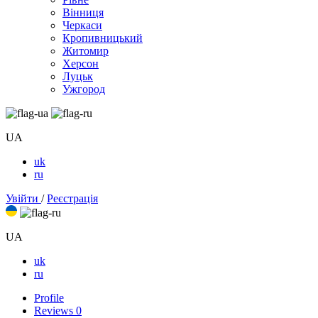
Вінниця
Черкаси
Кропивницький
Житомир
Херсон
Луцьк
Ужгород
UA
uk
ru
Увійти
/
Реєстрація
UA
uk
ru
Profile
Reviews
0