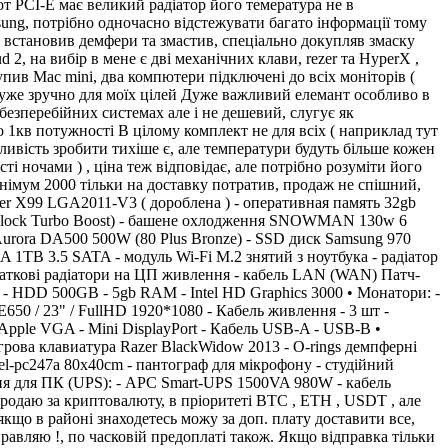
от PCI-E має великий радіатор його темература не в
ung, потрібно одночасно відстежувати багато інформації тому
о встановив демфери та змастив, спеціально докупляв змаску
, на вибір в мене є дві механічних клави, rezer та HyperX ,
пив Mac mini, два компютери підключені до всіх моніторів (
 дуже зручно для моїх цілей Дуже важливий елемант особливо в
безперебійних системах але і не дешевий, слугує як
о 1кв потужності В цілому комплект не для всіх ( наприклад тут
ливість зробити тихіше є, але температури будуть більше кожен
ті ночами ) , ціна теж відповідає, але потрібно розуміти його
 мінімум 2000 тільки на доставку потратив, продаж не спішний,
ter X99 LGA2011-V3 ( дороблена ) - оперативная память 32gb
 (Unlock Turbo Boost) - башене охлодження SNOWMAN 130w 6
Aurora DA500 500W (80 Plus Bronze) - SSD диск Samsung 970
 3.5 SATA - модуль Wi-Fi M.2 знятий з ноутбука - радіатор
даткові радіатори на ЦП живлення - кабель LAN (WAN) Патч-
 - HDD 500GB - 5gb RAM - Intel HD Graphics 3000 • Монатори: -
50 / 23" / FullHD 1920*1080 - Кабель живлення - 3 шт -
pple VGA - Mini DisplayPort - Кабель USB-A - USB-B •
ігрова клавиатура Razer BlackWidow 2013 - O-rings демпферні
del-pc247a 80x40cm - пантограф для мікрофону - студійний
я для ПК (UPS): - APC Smart-UPS 1500VA 980W - кабель
продаю за криптовалюту, в пріоритеті BTC , ETH , USDT , але
кщо в районі знаходетесь можу за доп. плату доставити все,
равляю !, по часковій предоплаті також. Якщо відправка тільки