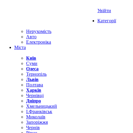
Увійти
Категорії
Нерухомість
Авто
Електроніка
Міста
Київ
Суми
Одеса
Тернопіль
Львів
Полтава
Харків
Чернівці
Дніпро
Хмельницький
І.Франківськ
Миколаїв
Запоріжжя
Чернів
Рівне