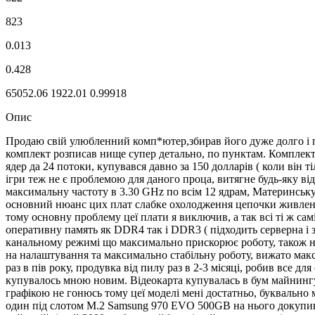
823
0.013
0.428
65052.06
1922.01
0.99918
Опис
Продаю свій улюбленний комп*ютер,збирав його дуже долго і 
комплект розписав нище супер детально, по пунктам. Комплект 
ядер да 24 потоки, купувався давно за 150 долларів ( коли він 
ігри теж не є проблемою для даного проца, витягне будь-яку ві
максимальну частоту в 3.30 GHz по всім 12 ядрам, Материнську
основний нюанс цих плат слабке охолодження цепочки живлення
тому основну проблему цеї плати я виключив, а так всі ті ж са
оперативну память як DDR4 так і DDR3 ( підходить серверна і
канальному режимі що максимально прискорює роботу, також на
на налаштування та максимально стабільну роботу, вижато макси
раз в пів року, продувка від пилу раз в 2-3 місяці, робив все для
купувалось мною новим. Відеокарта купувалась в бум майнингу Б
графікою не гонюсь тому цеї моделі мені достатньо, буквально
один під слотом M.2 Samsung 970 EVO 500GB на нього докупив о