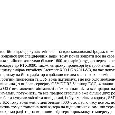
постійно щось докупав-змінював та вдосконалював.Продаж може 
збирався для специфічних задач, тому почав збирати все на серве
тільки вийшов коштував більше 1600 долларів ), чудово переварює
деокарту до RTX3090, також на цьому процесорі був зроблений Un
 плату вибрав китайску Atermiter X99 LGA2011-V3, на час покупк
, тому на його радіатор я добавив ще два маленьких алюміневих
мі розгіни процесора та ОЗУ вона підтримує, і це все було зробл
 звичайна ) я вибрав серверну ОЗУ DDR3 Samsung ECC, 4 планки 
 ОЗУ виставленно мінімальні таймінги памяті, та все працює на
мальну потужність, та все працює стабільно вже більше двух рокі
 себе та купував якісні та нові деталі, із б.у. тут тільки корпус, 
.У. тому вона мені стала більше 7000+, до цього часу все ок, пор
 місяць тому встановив нові кулера на підшипниках, замінив те
кремо радіатор та встановив тід термопрокладку, темперетура не