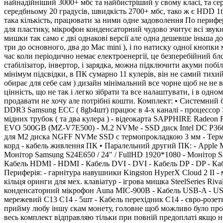
найнадійніший 3000+ мбс та найбистріший у свому класі, та се
середбньому 20 градусів, швидкість 2700+ мбс, тако ж є HDD 1
така кількість, працювати за ними одне задоволення По перифер
для пластику, мікрофон конденсаторний чудово зчитує всі звуки
мишки так само є дві однакові версії але одна дешевше іньша 
три до основного, два до Mac mini ), і по натиску одної кноп
час коли періодично немає електроенергії, це безперебійний б
стабілізатор, інвертор, і зарядка, можна підключити акуми поб
мінімум підсвідки, в ПК сумарно 11 кулерів, він не самий тихи
обирає для себе сам ) дизайн мінімальний все чорне щоб не не в
цінність, що не так і легко зібрати та все налаштувати, і в одн
продавати не хочу але потрібні кошти. Комплект: • Системний 
DDR3 Samsung ECC ( 8gb4шт) працює в 4-х каналі - процессор 
мідних трубок ( та два кулера ) - відеокарта SAPPHIRE Radeon
EVO 500GB (MZ-V7E500) - M.2 NVMe - SSD диск Intel DC P360
для М2 диска NGFF NVMe SSD с термопрокладкою 3 мм - Термопа
корд - кабель живлення ПК • Паралельний другий ПК: - Apple M
Монітор Samsung S24E650 / 24" / FullHD 1920*1080 - Монітор S
Кабель HDMI - HDMI - Кабель DVI - DVI - Кабель DP - DP - Ка
Периферія: - гарнітура навушники Kingston HyperX Cloud 2 II -
кільця оринги для мех. клавіатур - iгрова мишка SteelSeries Ri
конденсаторний мікрофон Auna MIC-900B - Кабель USB-A - USB
мережевий C13 C14 - 5шт - Кабель перехідник C14 - євро-розетк
прийму любу іншу скам монету, головне щоб можливо було продат
весь комплект відправляю тільки при повній предоплаті якщо не