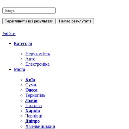
Переглянути всі результати
Немає результатів
Увійти
Категорії
Нерухомість
Авто
Електроніка
Міста
Київ
Суми
Одеса
Тернопіль
Львів
Полтава
Харків
Чернівці
Дніпро
Хмельницький