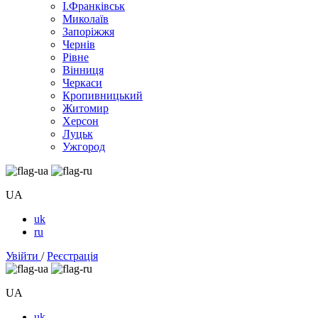
І.Франківськ
Миколаїв
Запоріжжя
Чернів
Рівне
Вінниця
Черкаси
Кропивницький
Житомир
Херсон
Луцьк
Ужгород
UA
uk
ru
Увійти
/
Реєстрація
UA
uk